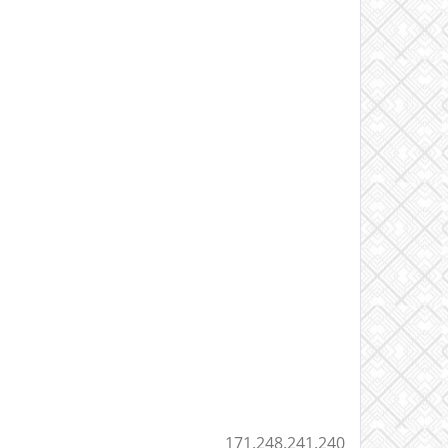
171.248.241.240