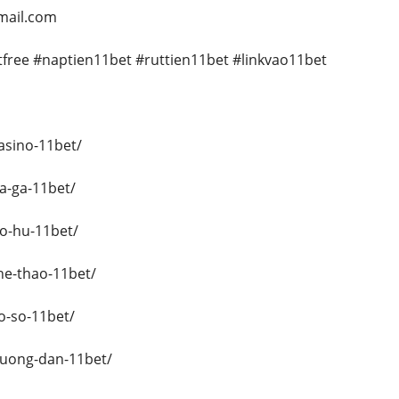
mail.com
tfree #naptien11bet #ruttien11bet #linkvao11bet
casino-11bet/
da-ga-11bet/
no-hu-11bet/
the-thao-11bet/
xo-so-11bet/
huong-dan-11bet/