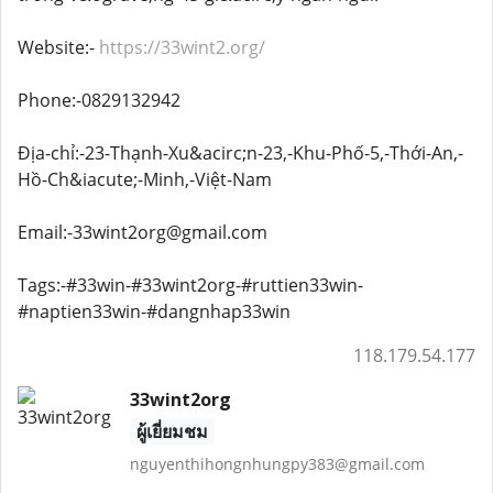
Website:-
https://33wint2.org/
Phone:-0829132942
Địa-chỉ:-23-Thạnh-Xu&acirc;n-23,-Khu-Phố-5,-Thới-An,-
Hồ-Ch&iacute;-Minh,-Việt-Nam
Email:-33wint2org@gmail.com
Tags:-#33win-#33wint2org-#ruttien33win-
#naptien33win-#dangnhap33win
118.179.54.177
33wint2org
ผู้เยี่ยมชม
nguyenthihongnhungpy383@gmail.com