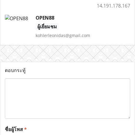
14.191.178.167
OPEN88
ผู้เยี่ยมชม
kohlerleonidas@gmail.com
ตอบกระทู้
ชื่อผู้โพส
*