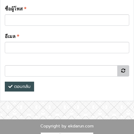
ชื่อผู้โพส
*
อีเมล
*
ตอบกลับ
Copyright by ekdarun.com