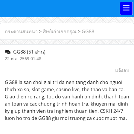
กระดานสนทนา
>
ศิษย์เก่าเอกดรุณ
>
GG88
GG88
(51 อ่าน)
22 พ.ค. 2569 01:48
แจ้งลบ
GG88 la san choi giai tri da nen tang danh cho nguoi
thich xo so, slot game, casino live, the thao va ban ca.
Giao dien ro rang, toc do van hanh on dinh, thanh toan
an toan va cac chuong trinh hoan tra, khuyen mai dinh
ky giup thanh vien trai nghiem thuan tien. CSKH 24/7
luon ho tro de GG88 giu moi truong ca cuoc muot ma.