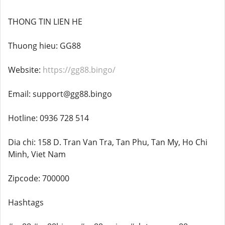
THONG TIN LIEN HE
Thuong hieu: GG88
Website:
https://gg88.bingo/
Email: support@gg88.bingo
Hotline: 0936 728 514
Dia chi: 158 D. Tran Van Tra, Tan Phu, Tan My, Ho Chi
Minh, Viet Nam
Zipcode: 700000
Hashtags