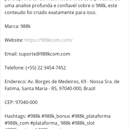
uma analise profunda e confiavel sobre o 988k, este
conteudo foi criado exatamente para isso.
Marca: 988k
Website:
https://988kcom.com/
Email: suporte@988kcom.com
Telefone: (+55) 22 3454-7452
Endereco: Av. Borges de Medeiros, 69 - Nossa Sra. de
Fatima, Santa Maria - RS, 97040-000, Brazil
CEP: 97040-000
Hashtags: #988k #988k_bonus #988k_plataforma
#988k_com #plataforma_ 988k #988k_slot