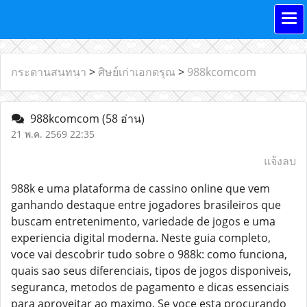
กระดานสนทนา
>
ศิษย์เก่าเอกดรุณ
>
988kcomcom
988kcomcom
(58 อ่าน)
21 พ.ค. 2569 22:35
แจ้งลบ
988k e uma plataforma de cassino online que vem
ganhando destaque entre jogadores brasileiros que
buscam entretenimento, variedade de jogos e uma
experiencia digital moderna. Neste guia completo,
voce vai descobrir tudo sobre o 988k: como funciona,
quais sao seus diferenciais, tipos de jogos disponiveis,
seguranca, metodos de pagamento e dicas essenciais
para aproveitar ao maximo. Se voce esta procurando