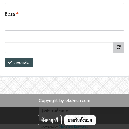
อีเมล
*
ตอบกลับ
Copyright by ekdarun.com
ผู้เข้าชมทั้งหมด
10,591,242
ตั้งค่าคุกกี้
ยอมรับทั้งหมด
Powered by
MakeWebEasy.com