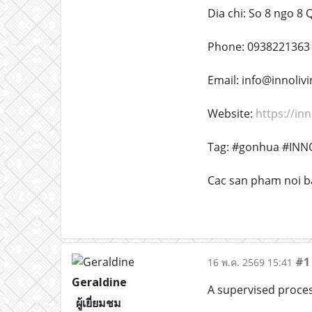
Dia chi: So 8 ngo 8
Phone: 0938221363
Email: info@innolivi
Website:
https://inn
Tag: #gonhua #INNO
Cac san pham noi ba
#1
16 พ.ค. 2569 15:41
Geraldine
A supervised proces
ผู้เยี่ยมชม