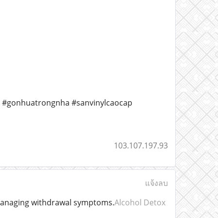
i #gonhuatrongnha #sanvinylcaocap
103.107.197.93
แจ้งลบ
e managing withdrawal symptoms.
Alcohol Detox