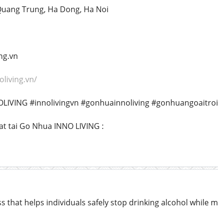
 Quang Trung, Ha Dong, Ha Noi
ng.vn
oliving.vn/
LIVING #innolivingvn #gonhuainnoliving #gonhuangoaitro
t tai Go Nhua INNO LIVING :
s that helps individuals safely stop drinking alcohol whil