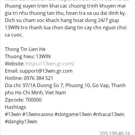
thuong xuyen trien khai cac chuong trinh khuyen mai
gia tri nhu thuong tan thu, hoan tra va uu dai dinh ky.
Dich vu cham soc khach hang hoat dong 24/7 giup
13WIN tro thanh lua chon dang tin cay cho nguoi choi
ca cuoc.
Thong Tin Lien He
Thuong hieu: 13WIN
Website:
https://13win.gr.com/
Email: support@13win.gr.com
Hotline: 0976 384 521
Dia chi: 97/1A Duong So 7, Phuong 10, Go Vap, Thanh
pho Ho Chi Minh, Viet Nam
Zipcode: 700000
Hashtags
#13win #13wincasino #slotgame13win #nhacai13win
#dangky13win
103.199.40.16