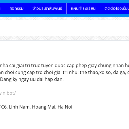
น
กิจกรรม
ข่าวประชาสัมพันธ์
แผนที่โรงเรียน
ติดต่อโรงเรีย
ha cai giai tri truc tuyen duoc cap phep giay chung nhan h
 choi cung cap tro choi giai tri nhu: the thao,xo so, da ga, c
. Dang ky ngay uu dai hap dan.
win.bot/
FC6, Linh Nam, Hoang Mai, Ha Noi