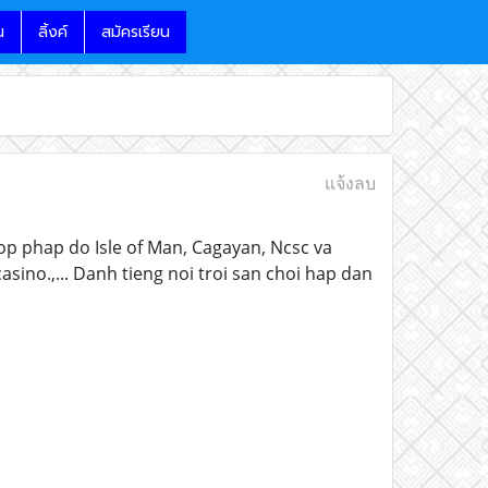
น
ลิ้งค์
สมัครเรียน
แจ้งลบ
op phap do Isle of Man, Cagayan, Ncsc va
asino.,... Danh tieng noi troi san choi hap dan