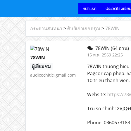
หน้าแรก
ประวัติโรงเรีย
กระดานสนทนา
>
ศิษย์เก่าเอกดรุณ
>
78WIN
78WIN
(64 อ่าน)
15 พ.ค. 2569 22:25
78WIN
ผู้เยี่ยมชม
78WIN thuong hieu n
Pagcor cap phep. San
audixochitl@gmail.com
10 trieu thanh vien
Website:
https://78
Tru so chinh: XVJQ+
Phone: 0360673183