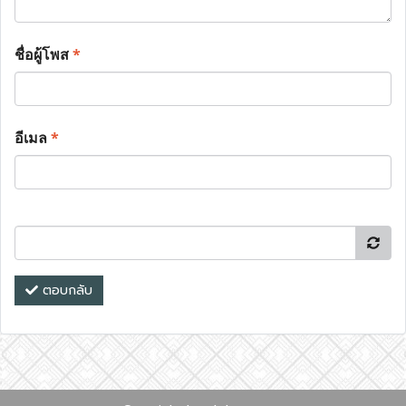
ชื่อผู้โพส
*
อีเมล
*
ตอบกลับ