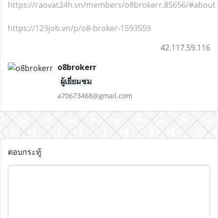
https://raovat24h.vn/members/o8brokerr.85656/#about
https://123job.vn/p/o8-broker-1593559
42.117.59.116
o8brokerr
ผู้เยี่ยมชม
a70673468@gmail.com
ตอบกระทู้