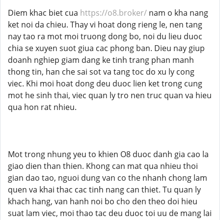
Diem khac biet cua
https://o8.broker/
nam o kha nang
ket noi da chieu. Thay vi hoat dong rieng le, nen tang
nay tao ra mot moi truong dong bo, noi du lieu duoc
chia se xuyen suot giua cac phong ban. Dieu nay giup
doanh nghiep giam dang ke tinh trang phan manh
thong tin, han che sai sot va tang toc do xu ly cong
viec. Khi moi hoat dong deu duoc lien ket trong cung
mot he sinh thai, viec quan ly tro nen truc quan va hieu
qua hon rat nhieu.
Mot trong nhung yeu to khien O8 duoc danh gia cao la
giao dien than thien. Khong can mat qua nhieu thoi
gian dao tao, nguoi dung van co the nhanh chong lam
quen va khai thac cac tinh nang can thiet. Tu quan ly
khach hang, van hanh noi bo cho den theo doi hieu
suat lam viec, moi thao tac deu duoc toi uu de mang lai