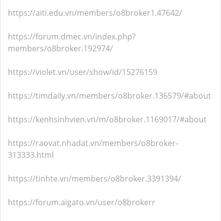
https://aiti.edu.vn/members/o8broker1.47642/
https://forum.dmec.vn/index.php?
members/o8broker.192974/
https://violet.vn/user/show/id/15276159
https://timdaily.vn/members/o8broker.136579/#about
https://kenhsinhvien.vn/m/o8broker.1169017/#about
https://raovat.nhadat.vn/members/o8broker-
313333.html
https://tinhte.vn/members/o8broker.3391394/
https://forum.aigato.vn/user/o8brokerr