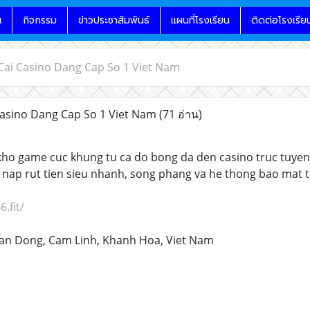
น
กิจกรรม
ข่าวประชาสัมพันธ์
แผนที่โรงเรียน
ติดต่อโรงเรีย
Cai Casino Dang Cap So 1 Viet Nam
Casino Dang Cap So 1 Viet Nam
(71 อ่าน)
kho game cuc khung tu ca do bong da den casino truc tuyen
 nap rut tien sieu nhanh, song phang va he thong bao mat th
6.fit/
Van Dong, Cam Linh, Khanh Hoa, Viet Nam