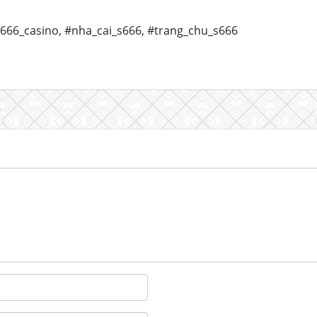
s666_casino, #nha_cai_s666, #trang_chu_s666