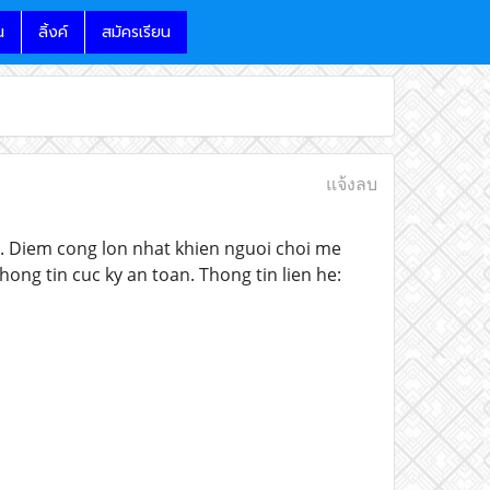
น
ลิ้งค์
สมัครเรียน
แจ้งลบ
. Diem cong lon nhat khien nguoi choi me
ong tin cuc ky an toan. Thong tin lien he: