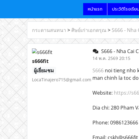
หน้าแรก
ประวัติโรงเรีย
กระดานสนทนา
>
ศิษย์เก่าเอกดรุณ
>
S666 - Nha 
S666 - Nha Cai 
14 พ.ค. 2569 20:15
s666fit
ผู้เยี่ยมชม
S666
noi tieng nho 
man chinh la toc do
LocaTinajero715@gmail.com
Website:
https://s66
Dia chi: 280 Pham 
Phone: 0986123666
Email: cskh@s666fit