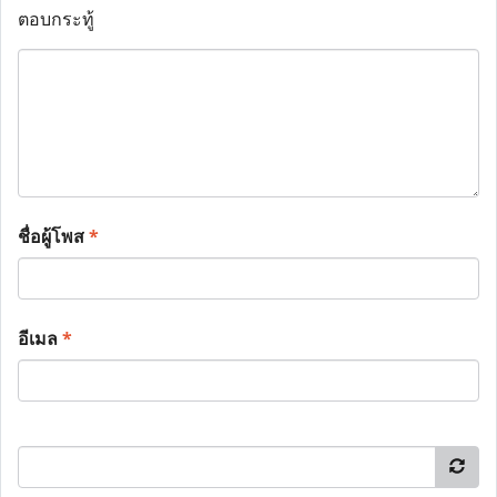
ตอบกระทู้
ชื่อผู้โพส
*
อีเมล
*