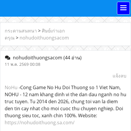
กระดานสนทนา
>
ศิษย์เก่าเอก
ดรุณ
>
nohudoithuongsacom
nohudoithuongsacom
(44 อ่าน)
11 พ.ค. 2569 00:08
แจ้งลบ
NoHu
-Cong Game No Hu Doi Thuong so 1 Viet Nam,
NOHU - 12 nam khang dinh vi the dan dau nganh no hu
truc tuyen. Tu 2014 den 2026, chung toi van la diem
den tin cay nhat cho moi cuoc thu chuyen nghiep. Doi
thuong sieu toc, xanh chin 100%. Website:
https://nohudoithuong.sa.com/