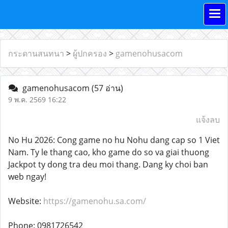
กระดานสนทนา
>
ผู้ปกครอง
>
gamenohusacom
gamenohusacom
(57 อ่าน)
9 พ.ค. 2569 16:22
แจ้งลบ
No Hu 2026: Cong game no hu Nohu dang cap so 1 Viet
Nam. Ty le thang cao, kho game do so va giai thuong
Jackpot ty dong tra deu moi thang. Dang ky choi ban
web ngay!
Website:
https://gamenohu.sa.com/
Phone: 0981726542