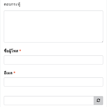
ตอบกระทู้
ชื่อผู้โพส
*
อีเมล
*