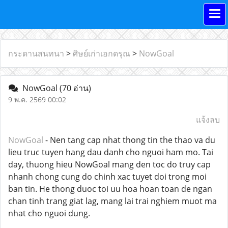
กระดานสนทนา
>
ศิษย์เก่าเอกดรุณ
>
NowGoal
NowGoal
(70 อ่าน)
9 พ.ค. 2569 00:02
แจ้งลบ
NowGoal
- Nen tang cap nhat thong tin the thao va du
lieu truc tuyen hang dau danh cho nguoi ham mo. Tai
day, thuong hieu NowGoal mang den toc do truy cap
nhanh chong cung do chinh xac tuyet doi trong moi
ban tin. He thong duoc toi uu hoa hoan toan de ngan
chan tinh trang giat lag, mang lai trai nghiem muot ma
nhat cho nguoi dung.