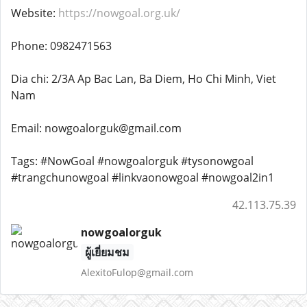
Website:
https://nowgoal.org.uk/
Phone: 0982471563
Dia chi: 2/3A Ap Bac Lan, Ba Diem, Ho Chi Minh, Viet
Nam
Email: nowgoalorguk@gmail.com
Tags: #NowGoal #nowgoalorguk #tysonowgoal
#trangchunowgoal #linkvaonowgoal #nowgoal2in1
42.113.75.39
nowgoalorguk
ผู้เยี่ยมชม
AlexitoFulop@gmail.com