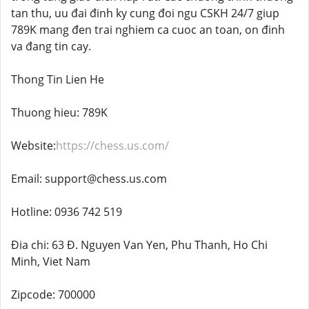
tan thu, uu đai đinh ky cung đoi ngu CSKH 24/7 giup
789K mang đen trai nghiem ca cuoc an toan, on đinh
va đang tin cay.
Thong Tin Lien He
Thuong hieu: 789K
Website:
https://chess.us.com/
Email: support@chess.us.com
Hotline: 0936 742 519
Đia chi: 63 Đ. Nguyen Van Yen, Phu Thanh, Ho Chi
Minh, Viet Nam
Zipcode: 700000