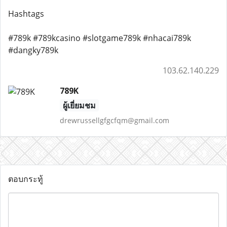
Hashtags
#789k #789kcasino #slotgame789k #nhacai789k
#dangky789k
103.62.140.229
789K
ผู้เยี่ยมชม
drewrussellgfgcfqm@gmail.com
ตอบกระทู้