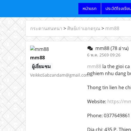
หน้าแรก
ประวัติโรงเรีย
กระดานสนทนา
>
ศิษย์เก่าเอกดรุณ
>
mm88
mm88
(78 อ่าน)
6 พ.ค. 2569 09:26
mm88
ผู้เยี่ยมชม
mm88
la the gioi c
nghiem nhu dang bu
VeikkoSabzandam@gmail.com
Thong tin lien he ch
Website:
https://mm
Phone: 0377649861
Dia chi: 435 P. Thi