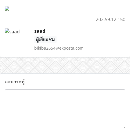
202.59.12.150
saad
ผู้เยี่ยมชม
bikiba2654@ekposta.com
ตอบกระทู้