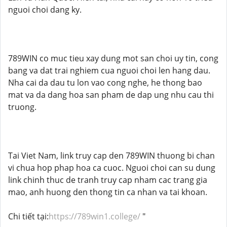
nguoi choi dang ky.
789WIN co muc tieu xay dung mot san choi uy tin, cong
bang va dat trai nghiem cua nguoi choi len hang dau.
Nha cai da dau tu lon vao cong nghe, he thong bao
mat va da dang hoa san pham de dap ung nhu cau thi
truong.
Tai Viet Nam, link truy cap den 789WIN thuong bi chan
vi chua hop phap hoa ca cuoc. Nguoi choi can su dung
link chinh thuc de tranh truy cap nham cac trang gia
mao, anh huong den thong tin ca nhan va tai khoan.
Chi tiết tại:
https://789win1.college/
"