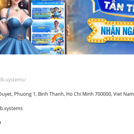
clb.systems/
 Duyet, Phuong 1, Binh Thanh, Ho Chi Minh 700000, Viet Nam
lb.systems
9