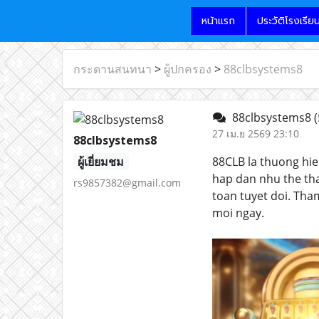
หน้าแรก
ประวัติโรงเรีย
กระดานสนทนา
>
ผู้ปกครอง
>
88clbsystems8
88clbsystems8
(
27 เม.ย 2569 23:10
88clbsystems8
ผู้เยี่ยมชม
88CLB la thuong hie
hap dan nhu the tha
rs9857382@gmail.com
toan tuyet doi. Th
moi ngay.