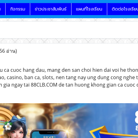
น
กิจกรรม
ข่าวประชาสัมพันธ์
แผนที่โรงเรียน
ติดต่อโรงเรีย
56 อ่าน)
u ca cuoc hang dau, mang den san choi hien dai voi he thong 
o, casino, ban ca, slots, nen tang nay ung dung cong nghe t
am gia ngay tai 88CLB.COM de tan huong khong gian ca cuoc