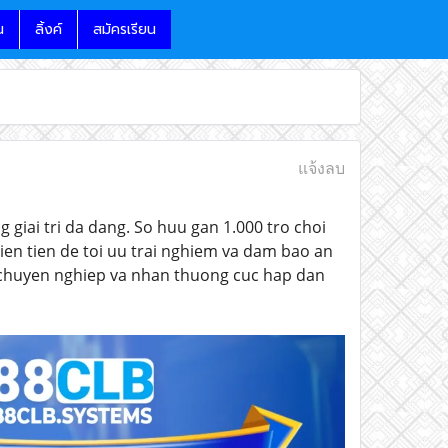
น
ลิ้งค์
สมัครเรียน
แจ้งลบ
giai tri da dang. So huu gan 1.000 tro choi
ien tien de toi uu trai nghiem va dam bao an
 chuyen nghiep va nhan thuong cuc hap dan