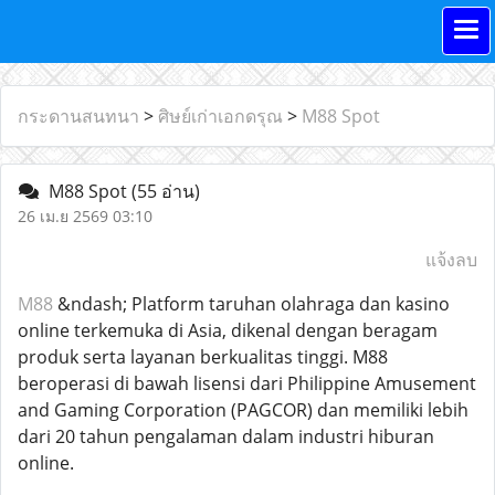
กระดานสนทนา
>
ศิษย์เก่าเอกดรุณ
>
M88 Spot
M88 Spot
(55 อ่าน)
26 เม.ย 2569 03:10
แจ้งลบ
M88
&ndash; Platform taruhan olahraga dan kasino
online terkemuka di Asia, dikenal dengan beragam
produk serta layanan berkualitas tinggi. M88
beroperasi di bawah lisensi dari Philippine Amusement
and Gaming Corporation (PAGCOR) dan memiliki lebih
dari 20 tahun pengalaman dalam industri hiburan
online.