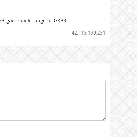
88_gamebai #trangchu_GK88
42.118.190.231