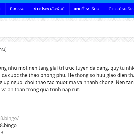
น
กิจกรรม
ข่าวประชาสัมพันธ์
แผนที่โรงเรียน
ติดต่อโรงเรีย
่าน)
g nhu mot nen tang giai tri truc tuyen da dang, quy tu nh
a ca cuoc the thao phong phu. He thong so huu giao dien tha
g, giup nguoi choi thao tac muot ma va nhanh chong. Nen tang
va an toan trong qua trinh nap rut.
88.bingo/
8.bingo
73