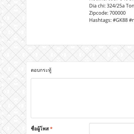
Dia chi: 324/25a To
Zipcode: 700000
Hashtags: #GK88 #
ตอบกระทู้
ชื่อผู้โพส
*