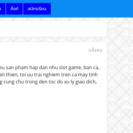
น
ลิ้งค์
สมัครเรียน
แจ้งลบ
ieu san pham hap dan nhu slot game, ban ca,
n thien, toi uu trai nghiem tren ca may tinh
 cung chu trong den toc do xu ly giao dich,