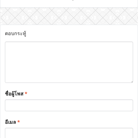
ตอบกระทู้
ชื่อผู้โพส
*
อีเมล
*