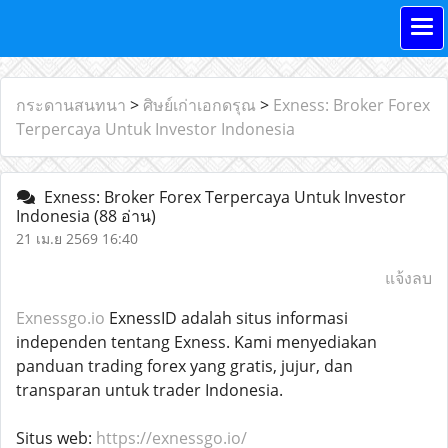
กระดานสนทนา
>
ศิษย์เก่าเอกดรุณ
>
Exness: Broker Forex
Terpercaya Untuk Investor Indonesia
Exness: Broker Forex Terpercaya Untuk Investor
Indonesia
(88 อ่าน)
21 เม.ย 2569 16:40
แจ้งลบ
Exnessgo.io
ExnessID adalah situs informasi
independen tentang Exness. Kami menyediakan
panduan trading forex yang gratis, jujur, dan
transparan untuk trader Indonesia.
Situs web:
https://exnessgo.io/