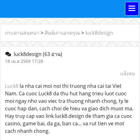
กระดานสนทนา
>
ศิษย์เก่าเอกดรุณ
>
luck8design
luck8design
(63 อ่าน)
18 เม.ย 2569 17:28
แจ้งลบ
Luck8
la nha cai moi noi thi truong nha cai tai Viet
Nam. Ca cuoc Luck8 da thu hut hang trieu luot cuoc
moi ngay nho vao viec tra thuong nhanh chong, ty le
cuoc hap dan, cach choi de hieu va giao dich muot ma.
Hay truy cap vao link luck8.design de tham gia ca cuoc
casino, game bai, da ga, ban ca... va rut tien ve mot
cach nhanh chong.