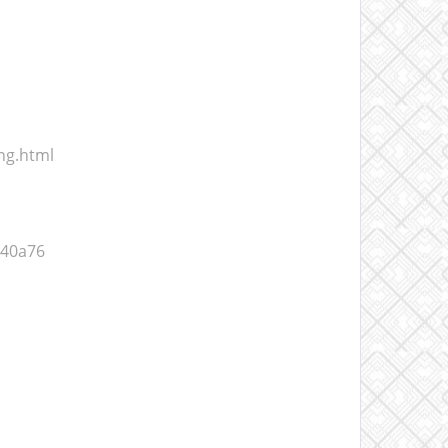
ng.html
040a76