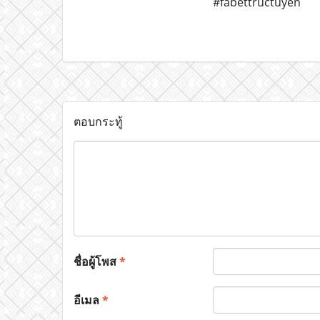
#fabettructuyen
ตอบกระทู้
ชื่อผู้โพส
*
อีเมล
*