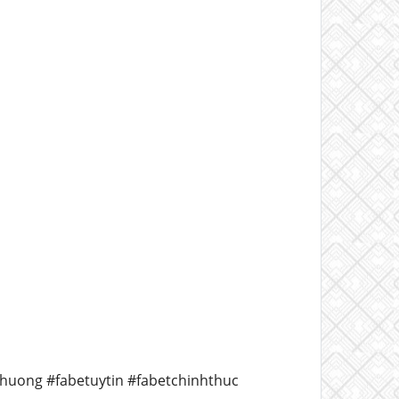
thuong #fabetuytin #fabetchinhthuc