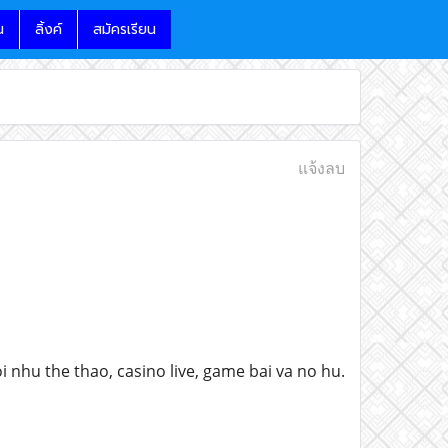
น
ลิ้งค์
สมัครเรียน
แจ้งลบ
i nhu the thao, casino live, game bai va no hu.