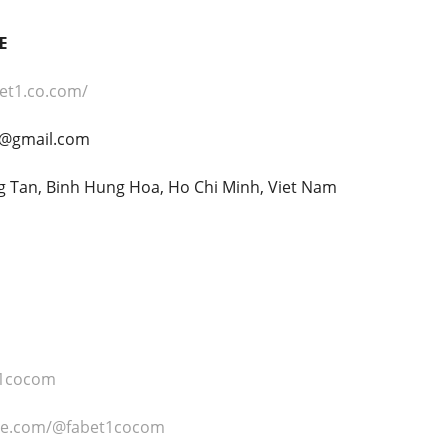
E
bet1.co.com/
m@gmail.com
ng Tan, Binh Hung Hoa, Ho Chi Minh, Viet Nam
t1cocom
be.com/@fabet1cocom