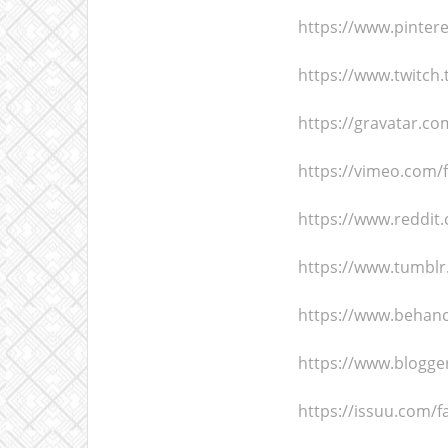
https://www.pinter
https://www.twitch
https://gravatar.c
https://vimeo.com
https://www.reddit
https://www.tumbl
https://www.behan
https://www.blogge
https://issuu.com/