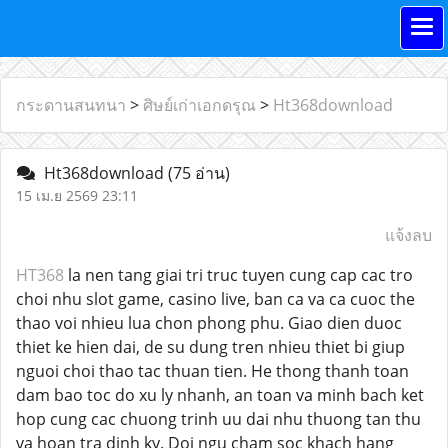
กระดานสนทนา
>
ศิษย์เก่าเอกดรุณ
>
Ht368download
Ht368download
(75 อ่าน)
15 เม.ย 2569 23:11
แจ้งลบ
HT368
la nen tang giai tri truc tuyen cung cap cac tro
choi nhu slot game, casino live, ban ca va ca cuoc the
thao voi nhieu lua chon phong phu. Giao dien duoc
thiet ke hien dai, de su dung tren nhieu thiet bi giup
nguoi choi thao tac thuan tien. He thong thanh toan
dam bao toc do xu ly nhanh, an toan va minh bach ket
hop cung cac chuong trinh uu dai nhu thuong tan thu
va hoan tra dinh ky. Doi ngu cham soc khach hang