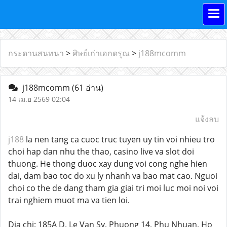
กระดานสนทนา
>
ศิษย์เก่าเอกดรุณ
>
j188mcomm
j188mcomm
(61 อ่าน)
14 เม.ย 2569 02:04
แจ้งลบ
j188
la nen tang ca cuoc truc tuyen uy tin voi nhieu tro
choi hap dan nhu the thao, casino live va slot doi
thuong. He thong duoc xay dung voi cong nghe hien
dai, dam bao toc do xu ly nhanh va bao mat cao. Nguoi
choi co the de dang tham gia giai tri moi luc moi noi voi
trai nghiem muot ma va tien loi.
Dia chi: 185A D. Le Van Sy, Phuong 14, Phu Nhuan, Ho