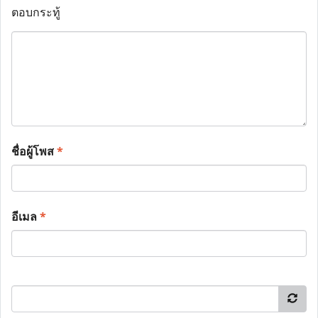
ตอบกระทู้
ชื่อผู้โพส
*
อีเมล
*