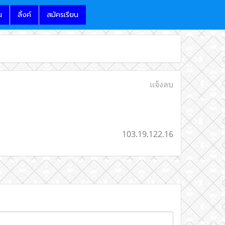
น
ลิ้งค์
สมัครเรียน
แจ้งลบ
103.19.122.16