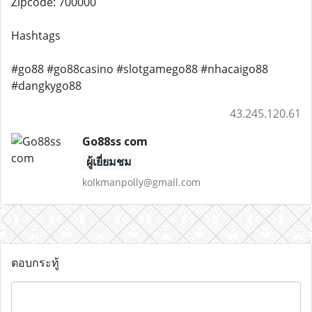
Zipcode: 700000
Hashtags
#go88 #go88casino #slotgamego88 #nhacaigo88
#dangkygo88
43.245.120.61
Go88ss com
ผู้เยี่ยมชม
kolkmanpolly@gmail.com
ตอบกระทู้