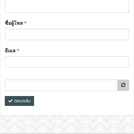
ชื่อผู้โพส
*
อีเมล
*
ตอบกลับ