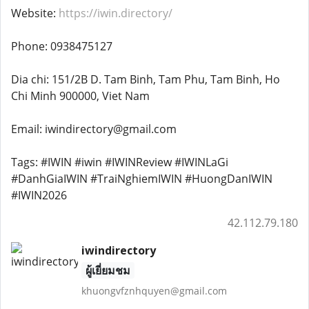
Website:
https://iwin.directory/
Phone: 0938475127
Dia chi: 151/2B D. Tam Binh, Tam Phu, Tam Binh, Ho
Chi Minh 900000, Viet Nam
Email: iwindirectory@gmail.com
Tags: #IWIN #iwin #IWINReview #IWINLaGi
#DanhGiaIWIN #TraiNghiemIWIN #HuongDanIWIN
#IWIN2026
42.112.79.180
iwindirectory
ผู้เยี่ยมชม
khuongvfznhquyen@gmail.com