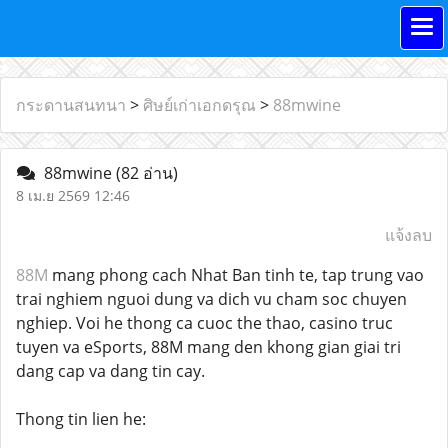
กระดานสนทนา
>
ศิษย์เก่าเอกดรุณ
>
88mwine
88mwine
(82 อ่าน)
8 เม.ย 2569 12:46
แจ้งลบ
88M
mang phong cach Nhat Ban tinh te, tap trung vao
trai nghiem nguoi dung va dich vu cham soc chuyen
nghiep. Voi he thong ca cuoc the thao, casino truc
tuyen va eSports, 88M mang den khong gian giai tri
dang cap va dang tin cay.
Thong tin lien he: