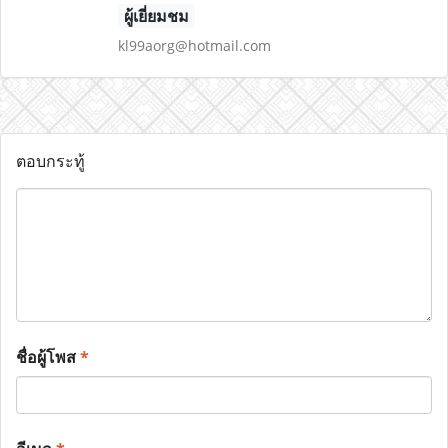
ผู้เยี่ยมชม
kl99aorg@hotmail.com
ตอบกระทู้
ชื่อผู้โพส
*