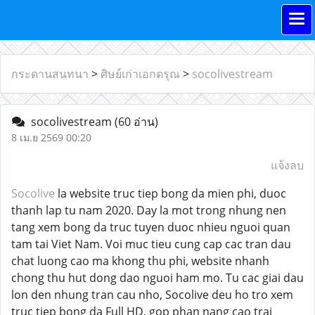
กระดานสนทนา
>
ศิษย์เก่าเอกดรุณ
>
socolivestream
socolivestream
(60 อ่าน)
8 เม.ย 2569 00:20
แจ้งลบ
Socolive
la website truc tiep bong da mien phi, duoc
thanh lap tu nam 2020. Day la mot trong nhung nen
tang xem bong da truc tuyen duoc nhieu nguoi quan
tam tai Viet Nam. Voi muc tieu cung cap cac tran dau
chat luong cao ma khong thu phi, website nhanh
chong thu hut dong dao nguoi ham mo. Tu cac giai dau
lon den nhung tran cau nho, Socolive deu ho tro xem
truc tiep bong da Full HD, gop phan nang cao trai