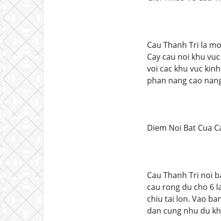
Cau Thanh Tri la mo
Cay cau noi khu vuc
voi cac khu vuc kin
phan nang cao nang l
Diem Noi Bat Cua C
Cau Thanh Tri noi b
cau rong du cho 6 l
chiu tai lon. Vao b
dan cung nhu du kh