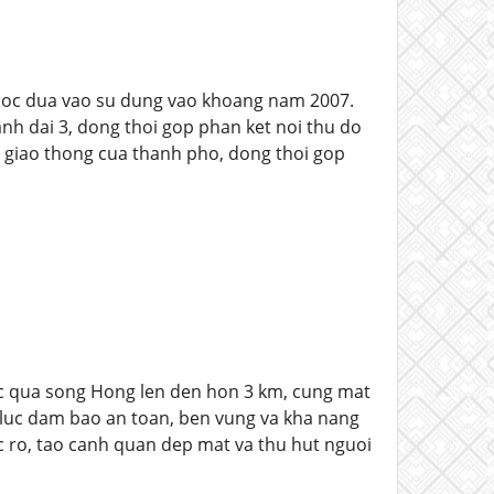
duoc dua vao su dung vao khoang nam 2007.
nh dai 3, dong thoi gop phan ket noi thu do
ng giao thong cua thanh pho, dong thoi gop
bac qua song Hong len den hon 3 km, cung mat
g luc dam bao an toan, ben vung va kha nang
uc ro, tao canh quan dep mat va thu hut nguoi