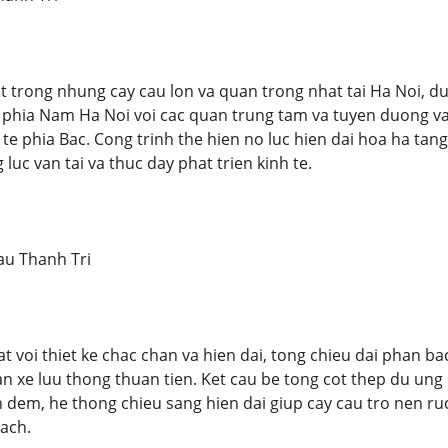
t trong nhung cay cau lon va quan trong nhat tai Ha Noi, 
 phia Nam Ha Noi voi cac quan trung tam va tuyen duong va
h te phia Bac. Cong trinh the hien no luc hien dai hoa ha ta
uc van tai va thuc day phat trien kinh te.
au Thanh Tri
at voi thiet ke chac chan va hien dai, tong chieu dai phan 
an xe luu thong thuan tien. Ket cau be tong cot thep du un
an dem, he thong chieu sang hien dai giup cay cau tro nen r
ach.