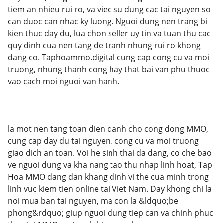
tiem an nhieu rui ro, va viec su dung cac tai nguyen so
can duoc can nhac ky luong. Nguoi dung nen trang bi
kien thuc day du, lua chon seller uy tin va tuan thu cac
quy dinh cua nen tang de tranh nhung rui ro khong
dang co. Taphoammo.digital cung cap cong cu va moi
truong, nhung thanh cong hay that bai van phu thuoc
vao cach moi nguoi van hanh.
la mot nen tang toan dien danh cho cong dong MMO,
cung cap day du tai nguyen, cong cu va moi truong
giao dich an toan. Voi he sinh thai da dang, co che bao
ve nguoi dung va kha nang tao thu nhap linh hoat, Tap
Hoa MMO dang dan khang dinh vi the cua minh trong
linh vuc kiem tien online tai Viet Nam. Day khong chi la
noi mua ban tai nguyen, ma con la &ldquo;be
phong&rdquo; giup nguoi dung tiep can va chinh phuc