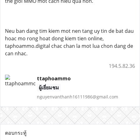
the gioi MMO mot cach hieu qua hon.
Neu ban dang tim kiem mot nen tang uy tin de bat dau
hoac mo rong hoat dong kiem tien online,
taphoammo.digital chac chan la mot lua chon dang de
can nhac.
194.5.82.36
ttaphoammo
ผู้เยี่ยมชม
nguyenvanthanh16111986@gmail.com
ตอบกระทู้