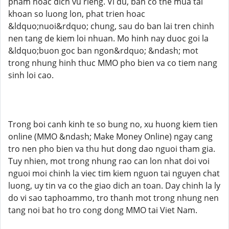
pham hoac dich vu rieng. Vi du, ban co the mua tai
khoan so luong lon, phat trien hoac
&ldquo;nuoi&rdquo; chung, sau do ban lai tren chinh
nen tang de kiem loi nhuan. Mo hinh nay duoc goi la
&ldquo;buon goc ban ngon&rdquo; &ndash; mot
trong nhung hinh thuc MMO pho bien va co tiem nang
sinh loi cao.
Trong boi canh kinh te so bung no, xu huong kiem tien
online (MMO &ndash; Make Money Online) ngay cang
tro nen pho bien va thu hut dong dao nguoi tham gia.
Tuy nhien, mot trong nhung rao can lon nhat doi voi
nguoi moi chinh la viec tim kiem nguon tai nguyen chat
luong, uy tin va co the giao dich an toan. Day chinh la ly
do vi sao taphoammo, tro thanh mot trong nhung nen
tang noi bat ho tro cong dong MMO tai Viet Nam.