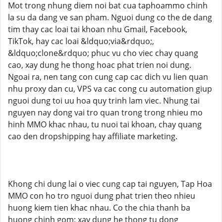
Mot trong nhung diem noi bat cua taphoammo chinh
la su da dang ve san pham. Nguoi dung co the de dang
tim thay cac loai tai khoan nhu Gmail, Facebook,
TikTok, hay cac loai &ldquo;via&rdquo;,
&ldquo;clone&rdquo; phuc vu cho viec chay quang
cao, xay dung he thong hoac phat trien noi dung.
Ngoai ra, nen tang con cung cap cac dich vu lien quan
nhu proxy dan cu, VPS va cac cong cu automation giup
nguoi dung toi uu hoa quy trinh lam viec. Nhung tai
nguyen nay dong vai tro quan trong trong nhieu mo
hinh MMO khac nhau, tu nuoi tai khoan, chay quang
cao den dropshipping hay affiliate marketing.
Khong chi dung lai o viec cung cap tai nguyen, Tap Hoa
MMO con ho tro nguoi dung phat trien theo nhieu
huong kiem tien khac nhau. Co the chia thanh ba
huong chinh gom: xay dung he thong tu dong