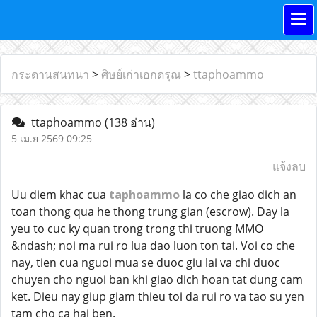
กระดานสนทนา
>
ศิษย์เก่าเอกดรุณ
>
ttaphoammo
ttaphoammo
(138 อ่าน)
5 เม.ย 2569 09:25
แจ้งลบ
Uu diem khac cua
taphoammo
la co che giao dich an
toan thong qua he thong trung gian (escrow). Day la
yeu to cuc ky quan trong trong thi truong MMO
&ndash; noi ma rui ro lua dao luon ton tai. Voi co che
nay, tien cua nguoi mua se duoc giu lai va chi duoc
chuyen cho nguoi ban khi giao dich hoan tat dung cam
ket. Dieu nay giup giam thieu toi da rui ro va tao su yen
tam cho ca hai ben.