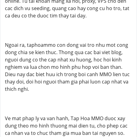
online. Tu tai khoan mang xa hoi, proxy, VPS cho den
cac dich vu seeding, quang cao hay cong cu ho tro, tat
ca deu co the duoc tim thay tai day.
Ngoai ra, taphoammo con dong vai tro nhu mot cong
dong chia se kien thuc. Thong qua cac bai viet blog,
nguoi dung co the cap nhat xu huong, hoc hoi kinh
nghiem va lua chon mo hinh phu hop voi ban than.
Dieu nay dac biet huu ich trong boi canh MMO lien tuc
thay doi, doi hoi nguoi tham gia phai luon cap nhat va
thich nghi.
Ve mat phap ly va van hanh, Tap Hoa MMO duoc xay
dung theo mo hinh thuong mai dien tu, cho phep cac
ca nhan va to chuc tham gia mua ban tai nguyen so.