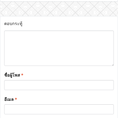
ตอบกระทู้
ชื่อผู้โพส
*
อีเมล
*