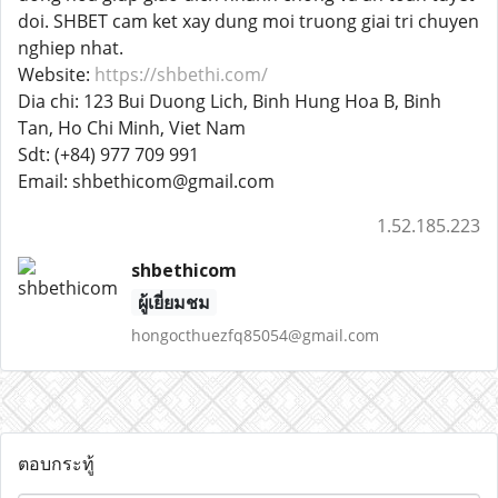
doi. SHBET cam ket xay dung moi truong giai tri chuyen
nghiep nhat.
Website:
https://shbethi.com/
Dia chi: 123 Bui Duong Lich, Binh Hung Hoa B, Binh
Tan, Ho Chi Minh, Viet Nam
Sdt: (+84) 977 709 991
Email: shbethicom@gmail.com
1.52.185.223
shbethicom
ผู้เยี่ยมชม
hongocthuezfq85054@gmail.com
ตอบกระทู้