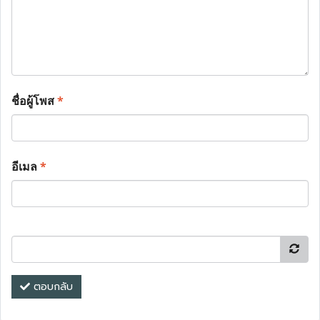
ชื่อผู้โพส
*
อีเมล
*
ตอบกลับ