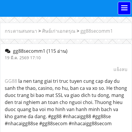
กระดานสนทนา
>
ศิษย์เก่าเอกดรุณ
>
gg88secomm1
gg88secomm1
(115 อ่าน)
19 มี.ค. 2569 17:10
แจ้งลบ
GG88
la nen tang giai tri truc tuyen cung cap day du
sanh the thao, casino, no hu, ban ca va xo so. He thong
duoc trang bi bao mat SSL va giao dich tu dong, mang
den trai nghiem an toan cho nguoi choi. Thuong hieu
duoc quang ba voi mo hinh van hanh minh bach va
kho game da dang. #gg88 #nhacaigg88 #gg88se
#nhacaigg88se #gg88secom #nhacaigg88secom