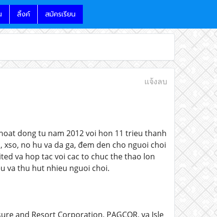
น
ลิ้งค์
สมัครเรียน
แจ้งลบ
 hoat dong tu nam 2012 voi hon 11 trieu thanh
n, xso, no hu va da ga, đem den cho nguoi choi
ted va hop tac voi cac to chuc the thao lon
eu va thu hut nhieu nguoi choi.
sure and Resort Corporation, PAGCOR, va Isle