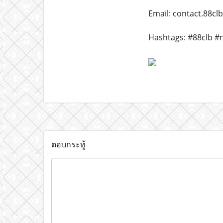
Email: contact.88c
Hashtags: #88clb #n
ตอบกระทู้