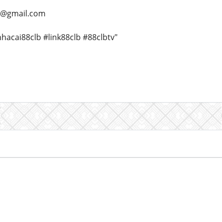
lb@gmail.com
hacai88clb #link88clb #88clbtv"