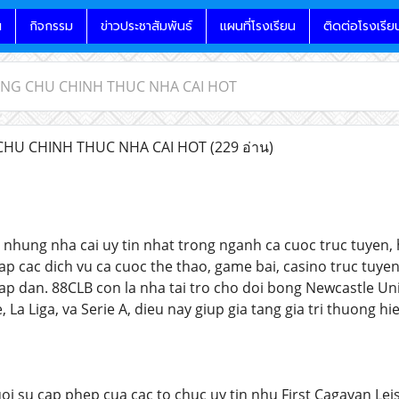
น
กิจกรรม
ข่าวประชาสัมพันธ์
แผนที่โรงเรียน
ติดต่อโรงเรีย
RANG CHU CHINH THUC NHA CAI HOT
CHU CHINH THUC NHA CAI HOT
(229 อ่าน)
 nhung nha cai uy tin nhat trong nganh ca cuoc truc tuyen,
cap cac dich vu ca cuoc the thao, game bai, casino truc tuye
ap dan. 88CLB con la nha tai tro cho doi bong Newcastle Uni
La Liga, va Serie A, dieu nay giup gia tang gia tri thuong hi
i su cap phep cua cac to chuc uy tin nhu First Cagayan Lei