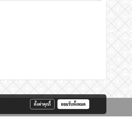
ตั้งค่าคุกกี้
ยอมรับทั้งหมด