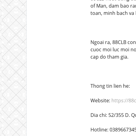
of Man, dam bao ra
toan, minh bach va 
Ngoai ra, 88CLB con
cuoc moi luc moi no
cap do tham gia.
Thong tin lien he:
Website:
https://88
Dia chi: 52/355 D. 
Hotline: 038966734