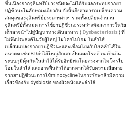
ขึ้นเนื่องจากจุลินทรีย์บางชนิดจะไม่ได้รับผลกระทบจากยา
ปฏิชีวนะในลักษณะเดียวกัน ดังนั้นจึงสามารถเปลี่ยนความ
สมดุลของจุลินทรีย์ประเภทต่างๆ รวมทั้งเปลี่ยนจำนวน
จุลินทรีย์ทั้งหมด การใช้ยาปฏิชีวนะระหว่างพัฒนาการในวัย
เด็กอาจนำไปสู่ปัญหาทางเดินอาหาร ( 
Dysbacteriosis
 ) ที่
ไม่พึงประสงค์ในวัยผู้ใหญ่ ไมโครไบโอม ในลำไส้
เปลี่ยนแปลงจากยาปฏิชีวนะและเชื่อมโยงกับโรคลำไส้ใน
อนาคต เช่นIBDลำไส้ใหญ่อักเสบเป็นแผลโรคอ้วน เป็นต้น 
ระบบภูมิคุ้มกันในลำไส้ได้รับอิทธิพลโดยตรงจากไมโครไบ
โอมในลำไส้ และอาจฟื้นตัวได้ยากหากได้รับความเสียหาย
จากยาปฏิชีวนะการใช้minocyclineในการรักษาสิวมีความ
เกี่ยวข้องกับ dysbiosis ของผิวหนังและลำไส้ 