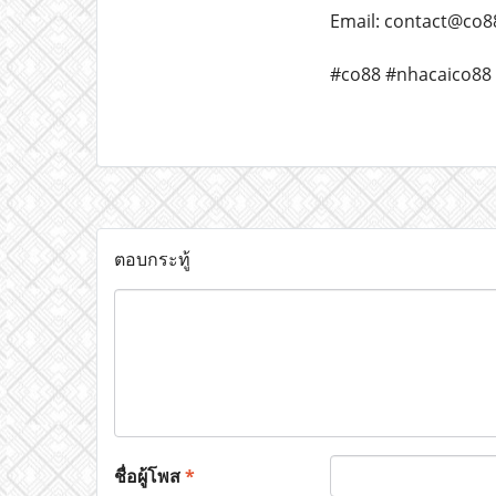
Email: contact@co8
#co88 #nhacaico88
ตอบกระทู้
ชื่อผู้โพส
*