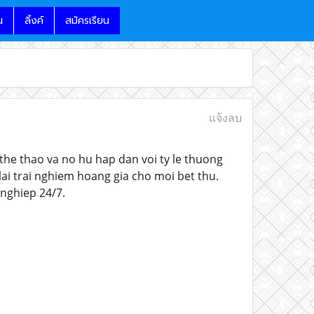
น
ลิ้งค์
สมัครเรียน
แจ้งลบ
 the thao va no hu hap dan voi ty le thuong
ai trai nghiem hoang gia cho moi bet thu.
nghiep 24/7.