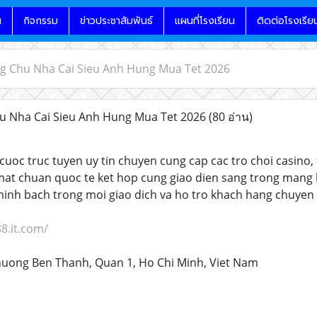
น
กิจกรรม
ข่าวประชาสัมพันธ์
แผนที่โรงเรียน
ติดต่อโรงเรีย
ng Chu Nha Cai Sieu Anh Hung Mua Tet 2026
u Nha Cai Sieu Anh Hung Mua Tet 2026
(80 อ่าน)
 cuoc truc tuyen uy tin chuyen cung cap cac tro choi casino,
at chuan quoc te ket hop cung giao dien sang trong mang l
inh bach trong moi giao dich va ho tro khach hang chuyen 
88.it.com/
 Phuong Ben Thanh, Quan 1, Ho Chi Minh, Viet Nam