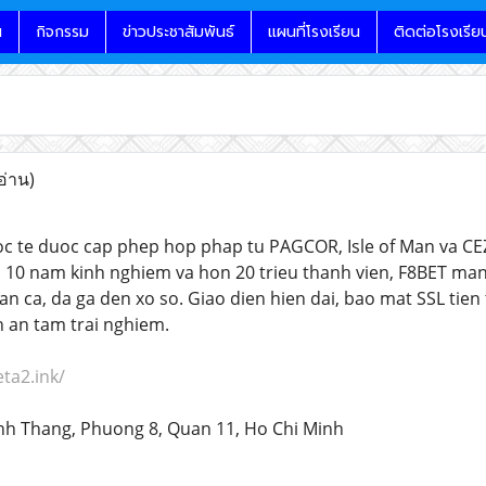
น
กิจกรรม
ข่าวประชาสัมพันธ์
แผนที่โรงเรียน
ติดต่อโรงเรีย
อ่าน)
oc te duoc cap phep hop phap tu PAGCOR, Isle of Man va C
n 10 nam kinh nghiem va hon 20 trieu thanh vien, F8BET man
an ca, da ga den xo so. Giao dien hien dai, bao mat SSL tie
n an tam trai nghiem.
eta2.ink/
inh Thang, Phuong 8, Quan 11, Ho Chi Minh