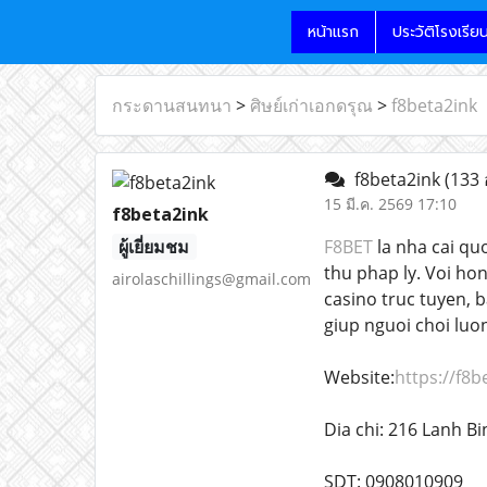
หน้าแรก
ประวัติโรงเรีย
กระดานสนทนา
>
ศิษย์เก่าเอกดรุณ
>
f8beta2ink
f8beta2ink
(133 
15 มี.ค. 2569 17:10
f8beta2ink
ผู้เยี่ยมชม
F8BET
la nha cai qu
thu phap ly. Voi ho
airolaschillings@gmail.com
casino truc tuyen, b
giup nguoi choi luo
Website:
https://f8b
Dia chi: 216 Lanh B
SDT: 0908010909