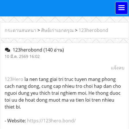
กระดานสนทนา
>
ศิษย์เก่าเอกดรุณ
>
123herobond
123herobond
(140 อ่าน)
10 มี.ค. 2569 16:02
แจ้งลบ
123Hero
la nen tang giai tri truc tuyen mang phong
cach nang dong, cung cap nhieu tro choi hap dan cho
nguoi dung yeu thich trai nghiem moi. He thong duoc
toi uu de hoat dong muot ma va tien loi tren nhieu
thiet bi.
- Website:
https://123hero.bond/