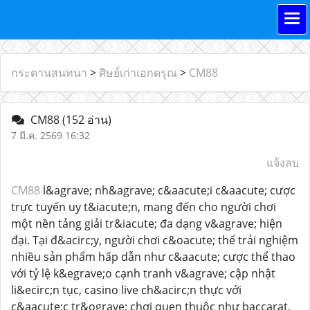
กระดานสนทนา
>
ศิษย์เก่าเอกดรุณ
>
CM88
CM88
(152 อ่าน)
7 มี.ค. 2569 16:32
แจ้งลบ
CM88
l&agrave; nh&agrave; c&aacute;i c&aacute; cược
trực tuyến uy t&iacute;n, mang đến cho người chơi
một nền tảng giải tr&iacute; đa dạng v&agrave; hiện
đại. Tại đ&acirc;y, người chơi c&oacute; thể trải nghiệm
nhiều sản phẩm hấp dẫn như c&aacute; cược thể thao
với tỷ lệ k&egrave;o cạnh tranh v&agrave; cập nhật
li&ecirc;n tục, casino live ch&acirc;n thực với
c&aacute;c tr&ograve; chơi quen thuộc như baccarat,