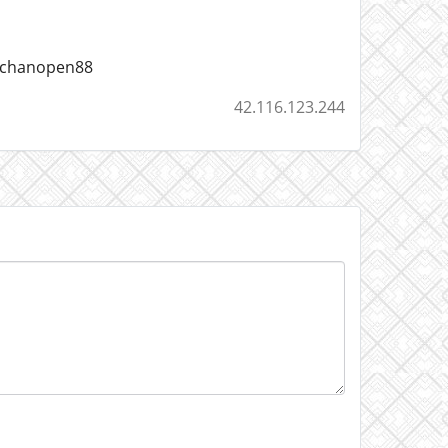
gchanopen88
42.116.123.244