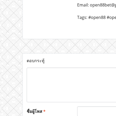
Email: open88bet@
Tags: #open88 #op
ตอบกระทู้
ชื่อผู้โพส
*