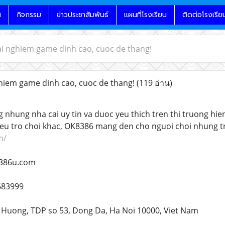
น
กิจกรรม
ข่าวประชาสัมพันธ์
แผนที่โรงเรียน
ติดต่อโรงเรีย
i nghiem game dinh cao, cuoc de thang!
hiem game dinh cao, cuoc de thang!
(119 อ่าน)
 nhung nha cai uy tin va duoc yeu thich tren thi truong hi
hieu tro choi khac, OK8386 mang den cho nguoi choi nhung tra
m/
8386u.com
683999
n Huong, TDP so 53, Dong Da, Ha Noi 10000, Viet Nam