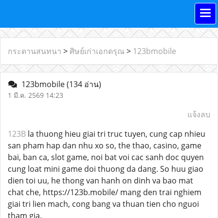
กระดานสนทนา
>
ศิษย์เก่าเอกดรุณ
>
123bmobile
123bmobile
(134 อ่าน)
1 มี.ค. 2569 14:23
แจ้งลบ
123B
la thuong hieu giai tri truc tuyen, cung cap nhieu
san pham hap dan nhu xo so, the thao, casino, game
bai, ban ca, slot game, noi bat voi cac sanh doc quyen
cung loat mini game doi thuong da dang. So huu giao
dien toi uu, he thong van hanh on dinh va bao mat
chat che, https://123b.mobile/ mang den trai nghiem
giai tri lien mach, cong bang va thuan tien cho nguoi
tham gia.