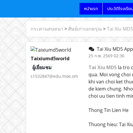
หน้าแรก
ประวัติโรงเรีย
กระดานสนทนา
>
ศิษย์เก่าเอกดรุณ
>
Tai Xiu MD5
Tai Xiu MD5 App 
25 ก.พ. 2569 02:36
Taixiumd5world
ผู้เยี่ยมชม
Tai Xiu MD5
la tro 
qua. Moi vong choi 
s1532847@edu.moe.om
khi van choi ket th
de kiem chung. Nho 
choi uu tien tinh m
Thong Tin Lien He
Thuong hieu: Tai X