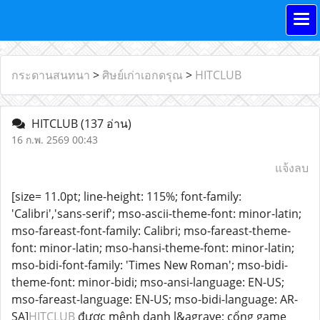
กระดานสนทนา
>
ศิษย์เก่าเอกดรุณ
>
HITCLUB
HITCLUB
(137 อ่าน)
16 ก.พ. 2569 00:43
แจ้งลบ
[size= 11.0pt; line-height: 115%; font-family:
'Calibri','sans-serif'; mso-ascii-theme-font: minor-latin;
mso-fareast-font-family: Calibri; mso-fareast-theme-
font: minor-latin; mso-hansi-theme-font: minor-latin;
mso-bidi-font-family: 'Times New Roman'; mso-bidi-
theme-font: minor-bidi; mso-ansi-language: EN-US;
mso-fareast-language: EN-US; mso-bidi-language: AR-
SA]
HITCLUB
được mệnh danh l&agrave; cổng game