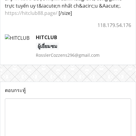
trực tuyến uy t&iacute;n nhất ch&acirc;u &Aacute;.
https://hitclub88.page/
[/size]
118.179.54.176
HITCLUB
ผู้เยี่ยมชม
RosslerCozzens296@gmail.com
ตอบกระทู้