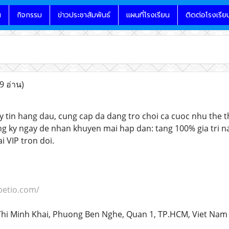
น
กิจกรรม
ข่าวประชาสัมพันธ์
แผนที่โรงเรียน
ติดต่อโรงเรีย
9 อ่าน)
y tin hang dau, cung cap da dang tro choi ca cuoc nhu the t
ng ky ngay de nhan khuyen mai hap dan: tang 100% gia tri 
i VIP tron doi.
betio.com/
 Thi Minh Khai, Phuong Ben Nghe, Quan 1, TP.HCM, Viet Nam